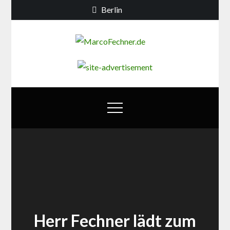
Skip
Berlin
to
content
MarcoFechn
Debatten zur
Berliner
Bildungs- und
Familienpolitik
Herr Fechner lädt zum