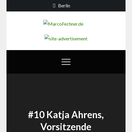
Skip
Berlin
to
content
MarcoFechn
Debatten zur
Berliner
Bildungs- und
Familienpolitik
#10 Katja Ahrens,
Vorsitzende