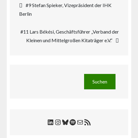
Beitragsnavigation
#9 Stefan Spieker, Vizepräsident der IHK
Berlin
#11 Lars Békési, Geschäftsführer „Verband der
Kleinen und Mittelgroßen Kitaträger e.V.“
Suchen
Suchen
LinkedIn
Instagram
Bluesky
Spotify
E-Mail
RSS-Feed