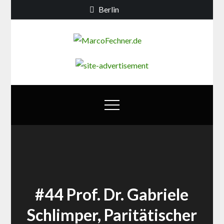
Skip
Berlin
to
content
MarcoFechn
Debatten zur
Berliner
Bildungs- und
Familienpolitik
#44 Prof. Dr. Gabriele
Schlimper, Paritätischer