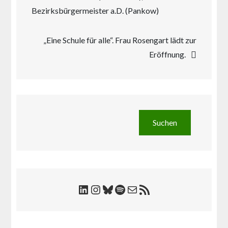
Bezirksbürgermeister a.D. (Pankow)
„Eine Schule für alle“. Frau Rosengart lädt zur
Eröffnung.
Suchen
Suchen
LinkedIn
Instagram
Bluesky
Spotify
E-Mail
RSS-Feed