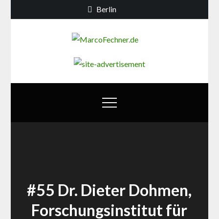
Skip
Berlin
to
content
MarcoFechn
Debatten zur
Berliner
Bildungs- und
Familienpolitik
#55 Dr. Dieter Dohmen,
Forschungsinstitut für