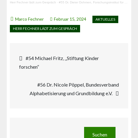
Herr Fechner lädt zum Gespräch
·
#55 Dr. Dieter Dohmen, Forschungsinstitut für Bildungs- und Sozialökonomie (FIBS)
Februar 15, 2024
Beitragsnavigation
#54 Michael Fritz, „Stiftung Kinder
forschen“
#56 Dr. Nicole Pöppel, Bundesverband
Alphabetisierung und Grundbildung e.V.
Suchen
Suchen