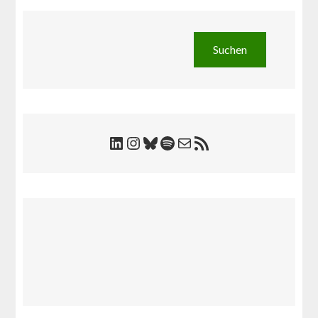
Suchen
Suchen
LinkedIn
Instagram
Bluesky
Spotify
E-Mail
RSS-Feed