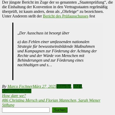
Der jüngste Bericht im Zuge der so genannten „Staatenprüfung“, die
die Einhaltung der Konvention in den Vertragsstaaten regelmäßig
überprüft, ist kaum anders, denn als „Ohrfeige“ zu bezeichnen.
Unter Anderem stellt der
Bericht des Prüfausschusses
fest
„
Der Ausschuss ist besorgt über
a) das Fehlen einer umfassenden nationalen
Strategie für bewusstseinsbildende Maßnahmen
und Kampagnen zur Förderung der Achtung der
Rechte und der Würde von Menschen mit
Behinderungen und zur Förderung eines
nachhaltigen und s…
By
Marco Fechner
März 27, 2025
Aktuelles
,
BM+
,
Koalitionshalbzeit
Beitragsnavigation
How dare we?
#86 Christina Mersch und Florian Mannchen, Sarah Wiener
Stiftung
Suchen
Suchen