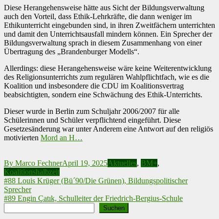
Diese Herangehensweise hätte aus Sicht der Bildungsverwaltung
auch den Vorteil, dass Ethik-Lehrkräfte, die dann weniger im
Ethikunterricht eingebunden sind, in ihren Zweitfächern unterrichten
und damit den Unterrichtsausfall mindern können. Ein Sprecher der
Bildungsverwaltung sprach in diesem Zusammenhang von einer
Übertragung des „Brandenburger Modells“.
Allerdings: diese Herangehensweise wäre keine Weiterentwicklung
des Religionsunterrichts zum regulären Wahlpflichtfach, wie es die
Koalition und insbesondere die CDU im Koalitionsvertrag
beabsichtigten, sondern eine Schwächung des Ethik-Unterrichts.
Dieser wurde in Berlin zum Schuljahr 2006/2007 für alle
Schülerinnen und Schüler verpflichtend eingeführt. Diese
Gesetzesänderung war unter Anderem eine Antwort auf den religiös
motivierten
Mord an H…
By
Marco Fechner
April 19, 2025
Aktuelles
,
BM+
,
Koalitionshalbzeit
Beitragsnavigation
#88 Louis Krüger (Bü´90/Die Grünen), Bildungspolitischer
Sprecher
#89 Engin Çatık, Schulleiter der Friedrich-Bergius-Schule
Suchen
Suchen