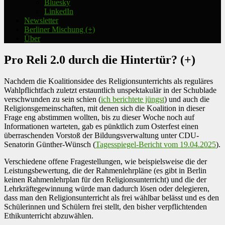
Bluesky
LinkedIn
Newsletter
Berliner Mischung (+)
Über
Pro Reli 2.0 durch die Hintertür? (+)
Nachdem die Koalitionsidee des Religionsunterrichts als reguläres
Wahlpflichtfach zuletzt erstauntlich unspektakulär in der Schublade
verschwunden zu sein schien (
ich berichtete jüngst
) und auch die
Religionsgemeinschaften, mit denen sich die Koalition in dieser
Frage eng abstimmen wollten, bis zu dieser Woche noch auf
Informationen warteten, gab es pünktlich zum Osterfest einen
überraschenden Vorstoß der Bildungsverwaltung unter CDU-
Senatorin Günther-Wünsch (
Tagesspiegel-Bericht vom 19.04.2025
).
Verschiedene offene Fragestellungen, wie beispielsweise die der
Leistungsbewertung, die der Rahmenlehrpläne (es gibt in Berlin
keinen Rahmenlehrplan für den Religionsunterricht) und die der
Lehrkräftegewinnung würde man dadurch lösen oder delegieren,
dass man den Religionsunterricht als frei wählbar belässt und es den
Schülerinnen und Schülern frei stellt, den bisher verpflichtenden
Ethikunterricht abzuwählen.