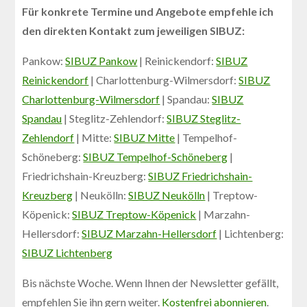
Für konkrete Termine und Angebote empfehle ich
den direkten Kontakt zum jeweiligen SIBUZ:
Pankow:
SIBUZ Pankow
| Reinickendorf:
SIBUZ
Reinickendorf
| Charlottenburg-Wilmersdorf:
SIBUZ
Charlottenburg-Wilmersdorf
| Spandau:
SIBUZ
Spandau
| Steglitz-Zehlendorf:
SIBUZ Steglitz-
Zehlendorf
| Mitte:
SIBUZ Mitte
| Tempelhof-
Schöneberg:
SIBUZ Tempelhof-Schöneberg
|
Friedrichshain-Kreuzberg:
SIBUZ Friedrichshain-
Kreuzberg
| Neukölln:
SIBUZ Neukölln
| Treptow-
Köpenick:
SIBUZ Treptow-Köpenick
| Marzahn-
Hellersdorf:
SIBUZ Marzahn-Hellersdorf
| Lichtenberg:
SIBUZ Lichtenberg
Bis nächste Woche. Wenn Ihnen der Newsletter gefällt,
empfehlen Sie ihn gern weiter.
Kostenfrei abonnieren
.