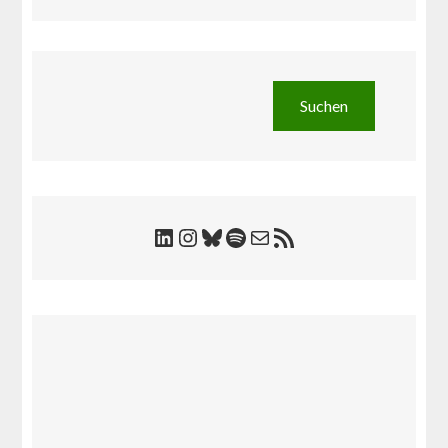
Suchen
Suchen
LinkedIn
Instagram
Bluesky
Spotify
E-Mail
RSS-Feed