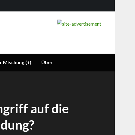
r Mischung (+)
Über
griff auf die
ldung?