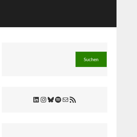
Suchen
Suchen
LinkedIn
Instagram
Bluesky
Spotify
E-Mail
RSS-Feed