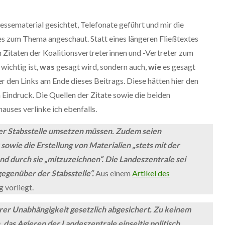
essematerial gesichtet, Telefonate geführt und mir die
 zum Thema angeschaut. Statt eines längeren Fließtextes
Zitaten der Koalitionsvertreterinnen und -Vertreter zum
wichtig ist,
was
gesagt wird, sondern auch,
wie
es gesagt
er den Links am Ende dieses Beitrags. Diese hätten hier den
n Eindruck. Die Quellen der Zitate sowie die beiden
uses verlinke ich ebenfalls.
 der Stabsstelle umsetzen müssen. Zudem seien
owie die Erstellung von Materialien „stets mit der
und durch sie „mitzuzeichnen“. Die Landeszentrale sei
gegenüber der Stabsstelle“.
Aus einem
Artikel des
 vorliegt.
 ihrer Unabhängigkeit gesetzlich abgesichert. Zu keinem
 das Agieren der Landeszentrale einseitig politisch