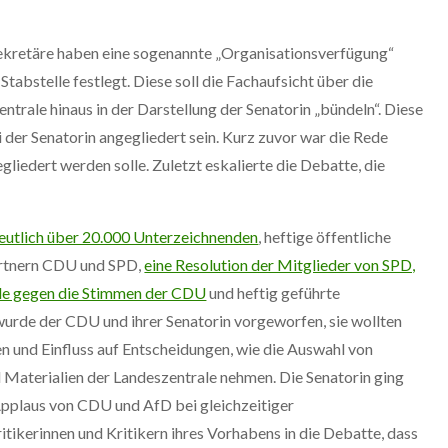
ssekretäre haben eine sogenannte „Organisationsverfügung“
Stabstelle festlegt. Diese soll die Fachaufsicht über die
ntrale hinaus in der Darstellung der Senatorin „bündeln“. Diese
i der Senatorin angegliedert sein. Kurz zuvor war die Rede
gliedert werden solle. Zuletzt eskalierte die Debatte, die
 deutlich über 20.000 Unterzeichnenden
, heftige öffentliche
partnern CDU und SPD,
eine Resolution der Mitglieder von SPD,
ale gegen die Stimmen der CDU
und heftig geführte
urde der CDU und ihrer Senatorin vorgeworfen, sie wollten
n und Einfluss auf Entscheidungen, wie die Auswahl von
 Materialien der Landeszentrale nehmen. Die Senatorin ging
Applaus von CDU und AfD bei gleichzeitiger
ikerinnen und Kritikern ihres Vorhabens in die Debatte, dass