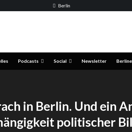
Berlin
ildungs- und Familienpolitik
er.de
lles
Podcasts
Social
Newsletter
Berline
ach in Berlin. Und ein An
ängigkeit politischer Bi