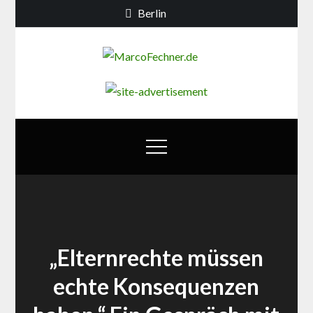
Skip
Berlin
to
content
MarcoFechn
Debatten zur
Berliner
Bildungs- und
Familienpolitik
„Elternrechte müssen
echte Konsequenzen