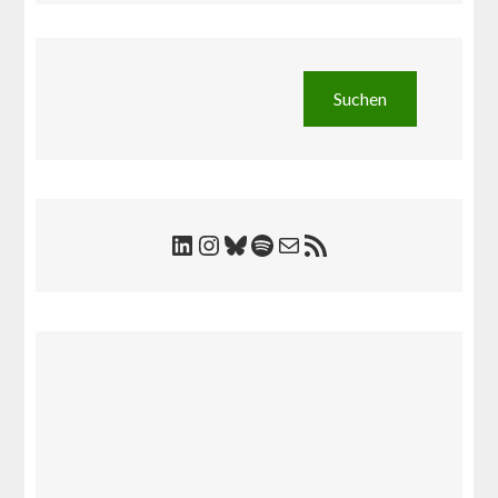
Suchen
Suchen
LinkedIn
Instagram
Bluesky
Spotify
E-Mail
RSS-Feed