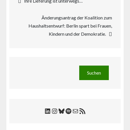
Ihre Lieferung ist unterwegs…
Änderungsantrag der Koalition zum
Haushaltsentwurf: Berlin spart bei Frauen,
Kindern und der Demokratie.
Suchen
Suchen
LinkedIn
Instagram
Bluesky
Spotify
E-Mail
RSS-Feed