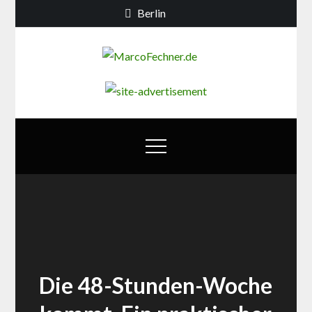
Skip
Berlin
to
content
MarcoFechn
Debatten zur
Berliner
Bildungs- und
Familienpolitik
Die 48-Stunden-Woche