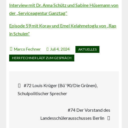
Interview mit Dr. Anna Schütz und Sabine Hüsemann von
der „Serviceagentur Ganztag“
Episode 59 mit Koray und Emel Kelahmetoglu von „Rap
in Schulen“
Juli 4, 2024
Beitragsnavigation
#72 Louis Krüger (Bü´90/Die Grünen),
Schulpolitischer Sprecher
#74 Der Vorstand des
Landesschülerausschusses Berlin