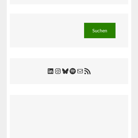
Suchen
Suchen
LinkedIn
Instagram
Bluesky
Spotify
E-Mail
RSS-Feed