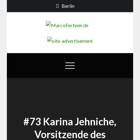
Skip
Berlin
to
content
MarcoFechn
Debatten zur
Berliner
Bildungs- und
Familienpolitik
#73 Karina Jehniche,
Vorsitzende des