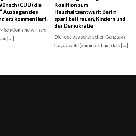
ünsch (CDU) die
Koalition zum
d“-Aussagen des
Haushaltsentwurf: Berlin
zlers kommentiert.
spart bei Frauen, Kindern und
der Demokratie.
 Migration sind wir sehr
Die Idee des schulischen Ganztags
ben […]
hat, obwohl (zumindest auf dem […]