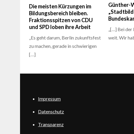
Günther-W
Die meisten Kürzungen im
„Stadtbil
Bildungsbereich bleiben.
Bundeskan
Fraktionsspitzen von CDU
und SPD loben ihre Arbeit
„[…] Bei der
„Es geht darum, Berlin zukunftsfest
weit. Wir ha
zu machen, gerade in schwierigen
[…]
Impressum
Datenschutz
Transparenz