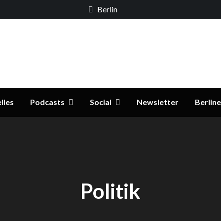
Berlin
ildungs- und Familienpolitik
er.de
lles
Podcasts
Social
Newsletter
Berline
Politik